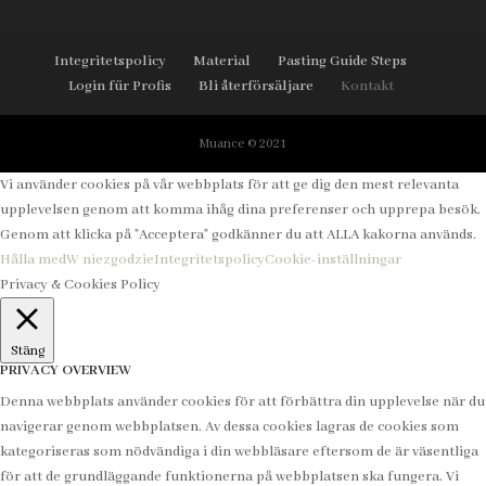
Integritetspolicy
Material
Pasting Guide Steps
Login für Profis
Bli återförsäljare
Kontakt
Muance © 2021
Vi använder cookies på vår webbplats för att ge dig den mest relevanta
upplevelsen genom att komma ihåg dina preferenser och upprepa besök.
Genom att klicka på "Acceptera" godkänner du att ALLA kakorna används.
Hålla med
W niezgodzie
Integritetspolicy
Cookie-inställningar
Privacy & Cookies Policy
Stäng
PRIVACY OVERVIEW
Denna webbplats använder cookies för att förbättra din upplevelse när du
navigerar genom webbplatsen. Av dessa cookies lagras de cookies som
kategoriseras som nödvändiga i din webbläsare eftersom de är väsentliga
för att de grundläggande funktionerna på webbplatsen ska fungera. Vi