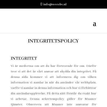
info@wecobv.nl
INTEGRITETSPOLICY
INTEGRITET
Vi är medvetna om att du har förtroende för oss. Därför
tror vi att det är vårt ansvar att skydda din integritet. På
denna sida kommer vi att informera dig om vilken
information vi samlar in när du använder vår webbplats,
varför vi samlar in denna information och hur vi förbättrar
din användarupplevelse. På detta sätt förstår du exakt hur
vi arbetar. Denna sekretesspolicy gäller för Muance
tjänster. Observera att Muance inte ansvarar för