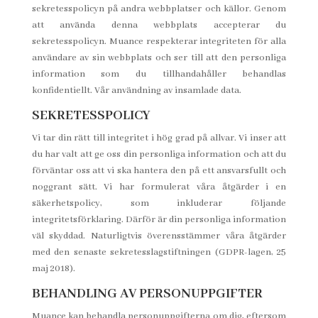
sekretesspolicyn på andra webbplatser och källor. Genom
att använda denna webbplats accepterar du
sekretesspolicyn. Muance respekterar integriteten för alla
användare av sin webbplats och ser till att den personliga
information som du tillhandahåller behandlas
konfidentiellt. Vår användning av insamlade data.
SEKRETESSPOLICY
Vi tar din rätt till integritet i hög grad på allvar. Vi inser att
du har valt att ge oss din personliga information och att du
förväntar oss att vi ska hantera den på ett ansvarsfullt och
noggrant sätt. Vi har formulerat våra åtgärder i en
säkerhetspolicy, som inkluderar följande
integritetsförklaring. Därför är din personliga information
väl skyddad. Naturligtvis överensstämmer våra åtgärder
med den senaste sekretesslagstiftningen (GDPR-lagen, 25
maj 2018).
BEHANDLING AV PERSONUPPGIFTER
Muance kan behandla personuppgifterna om dig, eftersom