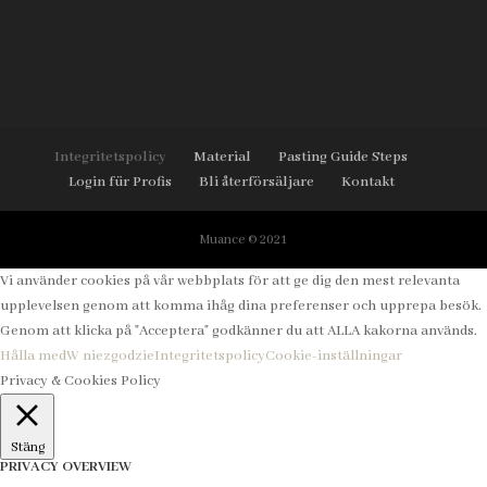
Integritetspolicy
Material
Pasting Guide Steps
Login für Profis
Bli återförsäljare
Kontakt
Muance © 2021
Vi använder cookies på vår webbplats för att ge dig den mest relevanta
upplevelsen genom att komma ihåg dina preferenser och upprepa besök.
Genom att klicka på "Acceptera" godkänner du att ALLA kakorna används.
Hålla med
W niezgodzie
Integritetspolicy
Cookie-inställningar
Privacy & Cookies Policy
Stäng
PRIVACY OVERVIEW