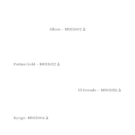
Allora – MU13007 Δ
Patina Gold – MU13037 Δ
El Dorado – MU13052 Δ
Kyogo- MU13004 Δ