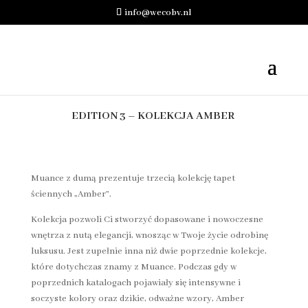
info@wecobv.nl
EDITION 3 – KOLEKCJA AMBER
Muance z dumą prezentuje trzecią kolekcję tapet
ściennych „Amber”.
Kolekcja pozwoli Ci stworzyć dopasowane i nowoczesne
wnętrza z nutą elegancji, wnosząc w Twoje życie odrobinę
luksusu. Jest zupełnie inna niż dwie poprzednie kolekcje,
które dotychczas znamy z Muance. Podczas gdy w
poprzednich katalogach pojawiały się intensywne i
soczyste kolory oraz dzikie, odważne wzory, Amber