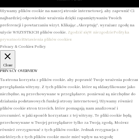
Używamy plików cookie na naszej stronie internetowej, aby zapewnić Ci
najbardziej odpowiednie wrażenia dzięki zapamiętywaniu Twoich
preferencji i powtarzaniu wizyt. Klikając „Akceptuję”, wyrażasz zgodę na
użycie WSZYSTKICH plików cookie.
Zgodzić się
W niezgodzie
Polityka
prywatności
Ustawienia plików cookies
Privacy & Cookies Policy
Close
PRIVACY OVERVIEW
Ta strona korzysta z plików cookie, aby poprawić Twoje wrażenia podczas
przeglądania witryny. Z tych plików cookie, które są sklasyfikowane jako
niezbędne, są przechowywane w przeglądarce, ponieważ są niezbędne do
działania podstawowych funkcji strony internetowej. Używamy również
plików cookie stron trzecich, które pomagają nam analizować i
zrozumieć, w jaki sposób korzystasz z tej witryny. Te pliki cookie będą
przechowywane w Twojej przeglądarce tylko za Twoją zgodą. Możesz
również zrezygnować z tych plików cookie. Jednak rezygnacja z
niektórych z tych plików cookie może mieć wpływ na wygodę