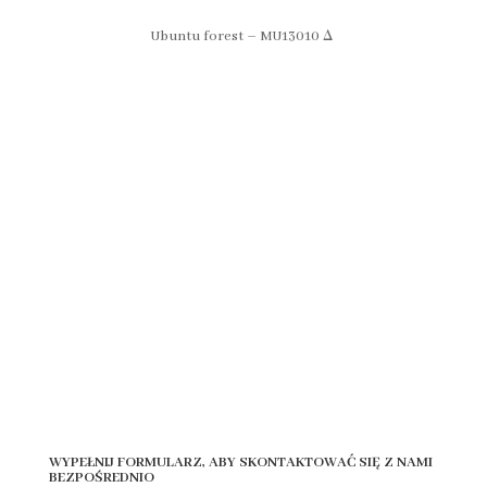
Ubuntu forest – MU13010 Δ
VIEW FULL CATALOGUE HERE
Click here if you would like to see the full catalogue of
Edition 3
View
WYPEŁNIJ FORMULARZ, ABY SKONTAKTOWAĆ SIĘ Z NAMI
BEZPOŚREDNIO