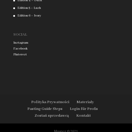
Edition 4 – Dusk
Edition 5 – Lush
Edition 6 – Ivory
SOCIAL
Instagram
Facebook
Pinterest
Polityka Prywatności
Materiały
Pasting Guide Steps
Login für Profis
Zostań sprzedawcą
Kontakt
Muance © 2021