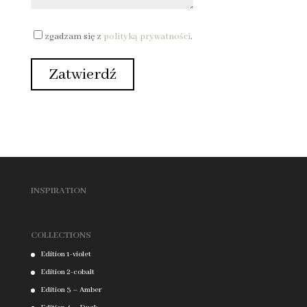
zgadzam się z
polityką prywatności
.
INSPIRATION
COLLECTIONS
Edition 1-violet
Edition 2-cobalt
Edition 3 – Amber