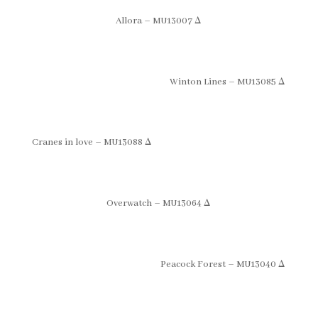
Allora – MU13007 Δ
Winton Lines – MU13085 Δ
Cranes in love – MU13088 Δ
Overwatch – MU13064 Δ
Peacock Forest – MU13040 Δ